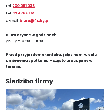
tel.
730 091 033
tel.
32 476 81 65
e-mail:
biuro@4izby.pl
Biuro czynne w godzinach:
pn – pt: 07:00 – 16:00
Przed przyjazdem skontaktuj się z nami w celu
umówienia spotkania – często pracujemy w
terenie.
Siedziba firmy