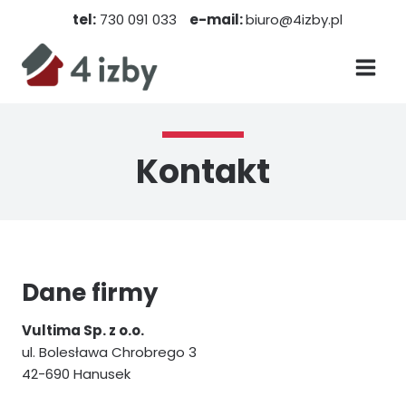
Skip
tel:
730 091 033
e-mail:
biuro@4izby.pl
to
content
Kontakt
Dane firmy
Vultima Sp. z o.o.
ul. Bolesława Chrobrego 3
42-690 Hanusek